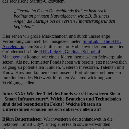
das sächsische Startup-Ökosystem.
„Gerade im Osten Deutschlands fehlt es historisch
bedingt an privaten Kapitalgebern wie z.B. Business
Angel, die Startups bei den ersten Finanzierungsrunden
begleiten.“
Hier sehen wir große Marktchancen und durch unsere enge
Verbindung zum mehrfach ausgezeichneten
SpinLab – The HHL
Accelerator
, dem Smart Infrastructure Hub sowie der renommierten
Gründerhochschule
HHL Leipzig Graduate School of
Management
können wir einen klaren thematischen Schwerpunkt
setzen. Als neu formierter Fonds haben wir bereits jetzt nachweislich
Zugang zu potentiellen Kunden, weiteren Investoren, Talenten und
Know-How und können damit unseren Portfoliounternehmen ein
funktionierendes Netzwerk für deren Weiterentwicklung zur
Verfügung stellen.
futureSAX: Wie der Titel des Fonds verrät investieren Sie in
„Smart Infrastructure“. Welche Branchen und Technologien
sind dabei besonders im Fokus? Welche Phasen an
Unternehmen schauen Sie sich dabei vor allem an?
Björn Bauermeister
: Wir investieren deutschlandweit in die
Sektoren „Smart City“, Energie, eHealth sowie verwandten