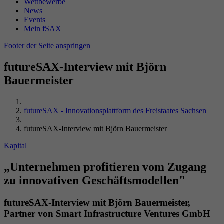
Name
_gid
Wettbewerbe
Wiedergabeeinstellungen zu speichern.
News
Laufzeit
Sitzungsende
Events
Anbieter
Google Analytics
Mein fSAX
Durch dieses Cookie erkennt PHP, wo die
Name
VISITOR_INFO1_LIVE
Footer der Seite anspringen
Laufzeit
24 Stunden
Zweck
aktuellen Sessiondaten des Nutzers abgelegt
sind.
Anbieter
YouTube (Google)
futureSAX-Interview mit Björn
Enthält eine zufallsgenerierte User-ID. Anhand
Bauermeister
dieser ID kann Google Analytics
Laufzeit
179 Tage
Zweck
wiederkehrende User auf dieser Website
wiedererkennen und die Daten von früheren
Versucht, die Benutzerbandbreite auf Seiten
futureSAX - Innovationsplattform des Freistaates Sachsen
Zweck
Besuchen zusammenführen.
mit integrierten YouTube-Videos zu schätzen.
futureSAX-Interview mit Björn Bauermeister
Kapital
Name
VISITOR_PRIVACY_METADATA
„Unternehmen profitieren vom Zugang
Anbieter
YouTube (Google)
zu innovativen Geschäftsmodellen"
Laufzeit
6 Monate
futureSAX-Interview mit Björn Bauermeister,
Partner von Smart Infrastructure Ventures GmbH
Wird verwendet, um die