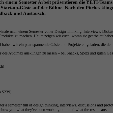
einem Semester Arbeit präsentieren die YETI-Teams 
Name
YSC
tart-up-Gäste auf der Bühne. Nach den Pitches kling
edback und Austausch.
Anbieter
YouTube (Google)
Laufzeit
Sitzungsende
ale nach einem Semester voller Design Thinking, Interviews, Diskuss
 Produkte zu machen. Heute zeigen wir euch, woran sie gearbeitet hab
Registriert eine eindeutige ID, um Statistiken der Videos
Zweck
von YouTube, die der Benutzer gesehen hat, zu behalten.
mal haben wir ein paar spannende Gäste und Projekte eingeladen, die de
er des Audimax ausklingen zu lassen – bei Snacks, Spezi und guten Ge
ch!
m S239)
 a semester full of design thinking, interviews, discussions and proto
'll show you what they've been working on – and what the results are.