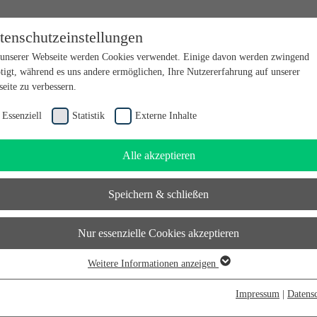
tenschutzeinstellungen
en bei futureSAX - der Innovationsplattform des Freistaates Sachsen.
unserer Webseite werden Cookies verwendet. Einige davon werden zwingend
tigt, während es uns andere ermöglichen, Ihre Nutzererfahrung auf unserer
eite zu verbessern.
Essenziell
Statistik
Externe Inhalte
Alle akzeptieren
Speichern & schließen
Nur essenzielle Cookies akzeptieren
Weitere Informationen anzeigen
senziell
senzielle Cookies werden für grundlegende Funktionen der Webseite benötigt.
Impressum
|
Datens
durch ist gewährleistet, dass die Webseite einwandfrei funktioniert.