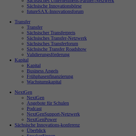
Sächsisches Unternehmens-Partner-Netzwerk
Sächsische Innovationsbörse
futureSAX-Innovationsforum
Transfer
St
Transfer
Di
Sächsischer Transferpreis
Sächsisches Transfer-Netzwerk
sa
Sächsisches Transferforum
Se
Sächsische Transfer Roadshow
ve
Validierungsförderung
Le
Kapital
un
Kapital
Business Angels
Frühphasenfinanzierung
Wachstumskapital
NextGen
Ex
NextGen
Wi
Angebote für Schulen
In
Podcast
NextGenSupport-Netzwerk
NextGenPower
Sächsische Innovations-konferenz
Überblick
Speaker*innen