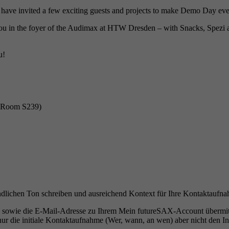
, we have invited a few exciting guests and projects to make Demo Day ev
 you in the foyer of the Audimax at HTW Dresden – with Snacks, Spezi a
u!
 (Room S239)
eundlichen Ton schreiben und ausreichend Kontext für Ihre Kontaktaufn
owie die E-Mail-Adresse zu Ihrem Mein futureSAX-Account übermittelt
r die initiale Kontaktaufnahme (Wer, wann, an wen) aber nicht den Inh