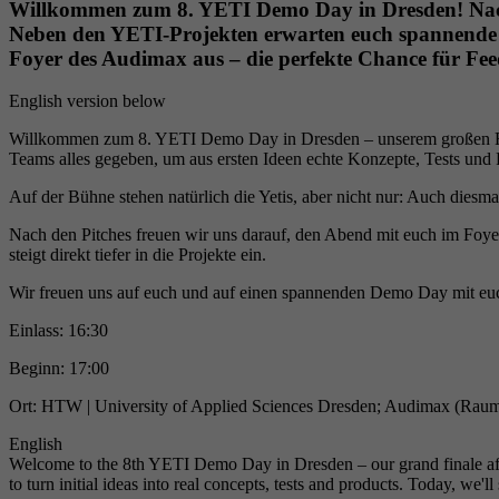
Willkommen zum 8. YETI Demo Day in Dresden! Nach 
Neben den YETI-Projekten erwarten euch spannende S
Foyer des Audimax aus – die perfekte Chance für Fe
​English version below
​Willkommen zum 8. YETI Demo Day in Dresden – unserem großen Fin
Teams alles gegeben, um aus ersten Ideen echte Konzepte, Tests und
​Auf der Bühne stehen natürlich die Yetis, aber nicht nur: Auch dies
​Nach den Pitches freuen wir uns darauf, den Abend mit euch im Foy
steigt direkt tiefer in die Projekte ein.
​Wir freuen uns auf euch und auf einen spannenden Demo Day mit eu
​Einlass: 16:30
Beginn: 17:00
Ort: HTW | University of Applied Sciences Dresden; Audimax (Rau
​English
Welcome to the 8th YETI Demo Day in Dresden – our grand finale after
to turn initial ideas into real concepts, tests and products. Today, we