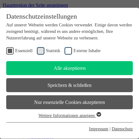
Hauptregion der Seite anspringen
Datenschutzeinstellungen
Willkommen bei futureSAX - der Innovationsplattform des
Auf unserer Webseite werden Cookies verwendet. Einige davon werden
Freistaates Sachsen.
zwingend benötigt, während es uns andere ermöglichen, Ihre
Suchfeld
suchen
Nutzererfahrung auf unserer Webseite zu verbessern.
DE
Essenziell
Statistik
Externe Inhalte
EN
Alle akzeptieren
Suchfeld
suchen
DE
Speichern & schließen
EN
Gründen
Nur essenzielle Cookies akzeptieren
Gründen
Sächsischer Gründerpreis
Weitere Informationen anzeigen
Sächsisches Start-up-Partner-Netzwerk
Essenziell
Sächsisches Gründerforum
Essenzielle Cookies werden für grundlegende Funktionen der
InnoStartBonus
Impressum
|
Datenschutz
Unternehmen
Webseite benötigt. Dadurch ist gewährleistet, dass die Webseite