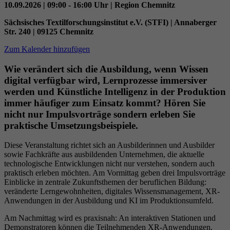
10.09.2026 | 09:00 - 16:00 Uhr | Region Chemnitz
Datenschutzeinstellungen der Nutzer auf der
Zweck
Youtube-Plattform zu verfolgen und zu
Sächsisches Textilforschungsinstitut e.V. (STFI) | Annaberger
erweitern.
Str. 240 | 09125 Chemnitz
Zum Kalender hinzufügen
Name
YSC
Wie verändert sich die Ausbildung, wenn Wissen
digital verfügbar wird, Lernprozesse immersiver
Anbieter
YouTube (Google)
werden und Künstliche Intelligenz in der Produktion
immer häufiger zum Einsatz kommt? Hören Sie
Laufzeit
Sitzungsende
nicht nur Impulsvorträge sondern erleben Sie
praktische Umsetzungsbeispiele.
Registriert eine eindeutige ID, um Statistiken
Zweck
der Videos von YouTube, die der Benutzer
Diese Veranstaltung richtet sich an Ausbilderinnen und Ausbilder
sowie Fachkräfte aus ausbildenden Unternehmen, die aktuelle
gesehen hat, zu behalten.
technologische Entwicklungen nicht nur verstehen, sondern auch
praktisch erleben möchten. Am Vormittag geben drei Impulsvorträge
Einblicke in zentrale Zukunftsthemen der beruflichen Bildung:
veränderte Lerngewohnheiten, digitales Wissensmanagement, XR-
Anwendungen in der Ausbildung und KI im Produktionsumfeld.
Am Nachmittag wird es praxisnah: An interaktiven Stationen und
Demonstratoren können die Teilnehmenden XR-Anwendungen,