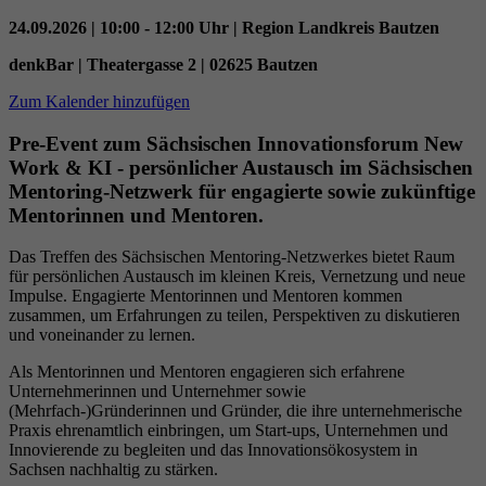
Datenschutzeinstellungen der Nutzer auf der
Zweck
24.09.2026 | 10:00 - 12:00 Uhr | Region Landkreis Bautzen
Youtube-Plattform zu verfolgen und zu
erweitern.
denkBar | Theatergasse 2 | 02625 Bautzen
Zum Kalender hinzufügen
Name
YSC
Pre-Event zum Sächsischen Innovationsforum New
Work & KI - persönlicher Austausch im Sächsischen
Anbieter
YouTube (Google)
Mentoring‑Netzwerk für engagierte sowie zukünftige
Mentorinnen und Mentoren.
Laufzeit
Sitzungsende
Das Treffen des Sächsischen Mentoring-Netzwerkes bietet Raum
für persönlichen Austausch im kleinen Kreis, Vernetzung und neue
Registriert eine eindeutige ID, um Statistiken
Impulse. Engagierte Mentorinnen und Mentoren kommen
Zweck
der Videos von YouTube, die der Benutzer
zusammen, um Erfahrungen zu teilen, Perspektiven zu diskutieren
gesehen hat, zu behalten.
und voneinander zu lernen.
Als Mentorinnen und Mentoren engagieren sich erfahrene
Unternehmerinnen und Unternehmer sowie
(Mehrfach‑)Gründerinnen und Gründer, die ihre unternehmerische
Praxis ehrenamtlich einbringen, um Start-ups, Unternehmen und
Innovierende zu begleiten und das Innovationsökosystem in
Sachsen nachhaltig zu stärken.