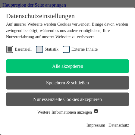
Hauptregion der Seite anspringen
Datenschutzeinstellungen
Willkommen bei futureSAX - der Innovationsplattform des
Auf unserer Webseite werden Cookies verwendet. Einige davon werden
Freistaates Sachsen.
zwingend benötigt, während es uns andere ermöglichen, Ihre
Suchfeld
suchen
Nutzererfahrung auf unserer Webseite zu verbessern.
DE
Essenziell
Statistik
Externe Inhalte
EN
Alle akzeptieren
Suchfeld
suchen
DE
Speichern & schließen
EN
Gründen
Nur essenzielle Cookies akzeptieren
Gründen
Sächsischer Gründerpreis
Weitere Informationen anzeigen
Sächsisches Start-up-Partner-Netzwerk
Essenziell
Sächsisches Gründerforum
Essenzielle Cookies werden für grundlegende Funktionen der
InnoStartBonus
Impressum
|
Datenschutz
Unternehmen
Webseite benötigt. Dadurch ist gewährleistet, dass die Webseite