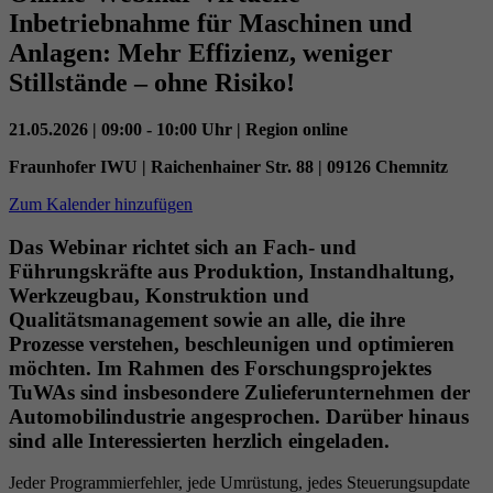
Datenschutzeinstellungen der Nutzer auf der
Inbetriebnahme für Maschinen und
Zweck
Youtube-Plattform zu verfolgen und zu
Anlagen: Mehr Effizienz, weniger
erweitern.
Stillstände – ohne Risiko!
21.05.2026 | 09:00 - 10:00 Uhr | Region online
Name
YSC
Fraunhofer IWU | Raichenhainer Str. 88 | 09126 Chemnitz
Anbieter
YouTube (Google)
Zum Kalender hinzufügen
Laufzeit
Sitzungsende
Das Webinar richtet sich an Fach- und
Führungskräfte aus Produktion, Instandhaltung,
Registriert eine eindeutige ID, um Statistiken
Werkzeugbau, Konstruktion und
Zweck
der Videos von YouTube, die der Benutzer
Qualitätsmanagement sowie an alle, die ihre
gesehen hat, zu behalten.
Prozesse verstehen, beschleunigen und optimieren
möchten. Im Rahmen des Forschungsprojektes
TuWAs sind insbesondere Zulieferunternehmen der
Automobilindustrie angesprochen. Darüber hinaus
sind alle Interessierten herzlich eingeladen.
Jeder Programmierfehler, jede Umrüstung, jedes Steuerungsupdate