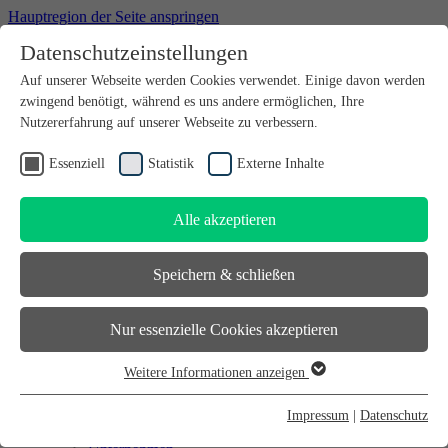
Hauptregion der Seite anspringen
Datenschutzeinstellungen
Willkommen bei futureSAX - der Innovationsplattform des
Auf unserer Webseite werden Cookies verwendet. Einige davon werden
Freistaates Sachsen.
zwingend benötigt, während es uns andere ermöglichen, Ihre
Suchfeld
suchen
Nutzererfahrung auf unserer Webseite zu verbessern.
DE
Essenziell
Statistik
Externe Inhalte
EN
Alle akzeptieren
Suchfeld
suchen
DE
Speichern & schließen
EN
Gründen
Nur essenzielle Cookies akzeptieren
Gründen
Sächsischer Gründerpreis
Weitere Informationen anzeigen
Sächsisches Start-up-Partner-Netzwerk
Essenziell
Sächsisches Gründerforum
Essenzielle Cookies werden für grundlegende Funktionen der
InnoStartBonus
Impressum
|
Datenschutz
Unternehmen
Webseite benötigt. Dadurch ist gewährleistet, dass die Webseite