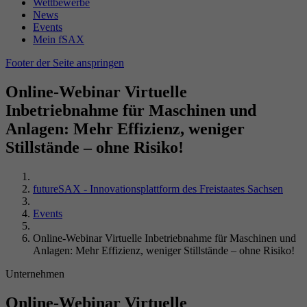
Name
_gid
Wettbewerbe
Wiedergabeeinstellungen zu speichern.
News
Laufzeit
Sitzungsende
Events
Anbieter
Google Analytics
Mein fSAX
Durch dieses Cookie erkennt PHP, wo die
Name
VISITOR_INFO1_LIVE
Footer der Seite anspringen
Laufzeit
24 Stunden
Zweck
aktuellen Sessiondaten des Nutzers abgelegt
sind.
Anbieter
YouTube (Google)
Online-Webinar Virtuelle
Enthält eine zufallsgenerierte User-ID. Anhand
Inbetriebnahme für Maschinen und
dieser ID kann Google Analytics
Laufzeit
179 Tage
Zweck
wiederkehrende User auf dieser Website
Anlagen: Mehr Effizienz, weniger
wiedererkennen und die Daten von früheren
Stillstände – ohne Risiko!
Versucht, die Benutzerbandbreite auf Seiten
Zweck
Besuchen zusammenführen.
mit integrierten YouTube-Videos zu schätzen.
futureSAX - Innovationsplattform des Freistaates Sachsen
Name
VISITOR_PRIVACY_METADATA
Events
Online-Webinar Virtuelle Inbetriebnahme für Maschinen und
Anbieter
YouTube (Google)
Anlagen: Mehr Effizienz, weniger Stillstände – ohne Risiko!
Laufzeit
6 Monate
Unternehmen
Online-Webinar Virtuelle
Wird verwendet, um die