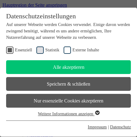
Hauptregion der Seite anspringen
Datenschutzeinstellungen
Willkommen bei futureSAX - der Innovationsplattform des
Auf unserer Webseite werden Cookies verwendet. Einige davon werden
Freistaates Sachsen.
zwingend benötigt, während es uns andere ermöglichen, Ihre
Suchfeld
suchen
Nutzererfahrung auf unserer Webseite zu verbessern.
DE
Essenziell
Statistik
Externe Inhalte
EN
Alle akzeptieren
Suchfeld
suchen
DE
Speichern & schließen
EN
Gründen
Nur essenzielle Cookies akzeptieren
Gründen
Sächsischer Gründerpreis
Weitere Informationen anzeigen
Sächsisches Start-up-Partner-Netzwerk
Essenziell
Sächsisches Gründerforum
Essenzielle Cookies werden für grundlegende Funktionen der
InnoStartBonus
Impressum
|
Datenschutz
Unternehmen
Webseite benötigt. Dadurch ist gewährleistet, dass die Webseite