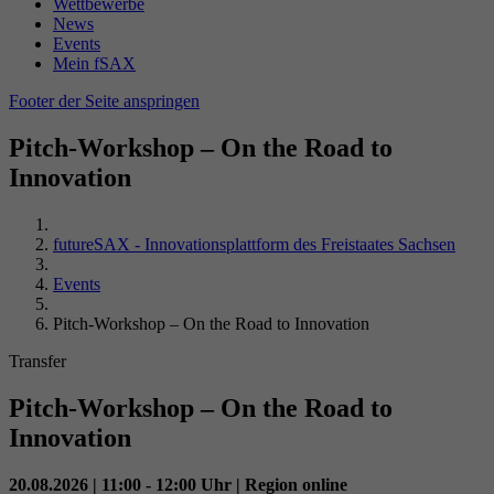
Name
_gid
Wettbewerbe
Wiedergabeeinstellungen zu speichern.
News
Laufzeit
Sitzungsende
Events
Anbieter
Google Analytics
Mein fSAX
Durch dieses Cookie erkennt PHP, wo die
Name
VISITOR_INFO1_LIVE
Footer der Seite anspringen
Laufzeit
24 Stunden
Zweck
aktuellen Sessiondaten des Nutzers abgelegt
sind.
Anbieter
YouTube (Google)
Pitch-Workshop – On the Road to
Enthält eine zufallsgenerierte User-ID. Anhand
Innovation
dieser ID kann Google Analytics
Laufzeit
179 Tage
Zweck
wiederkehrende User auf dieser Website
wiedererkennen und die Daten von früheren
Versucht, die Benutzerbandbreite auf Seiten
futureSAX - Innovationsplattform des Freistaates Sachsen
Zweck
Besuchen zusammenführen.
mit integrierten YouTube-Videos zu schätzen.
Events
Pitch-Workshop – On the Road to Innovation
Name
VISITOR_PRIVACY_METADATA
Transfer
Anbieter
YouTube (Google)
Pitch-Workshop – On the Road to
Innovation
Laufzeit
6 Monate
Wird verwendet, um die
20.08.2026 | 11:00 - 12:00 Uhr | Region online