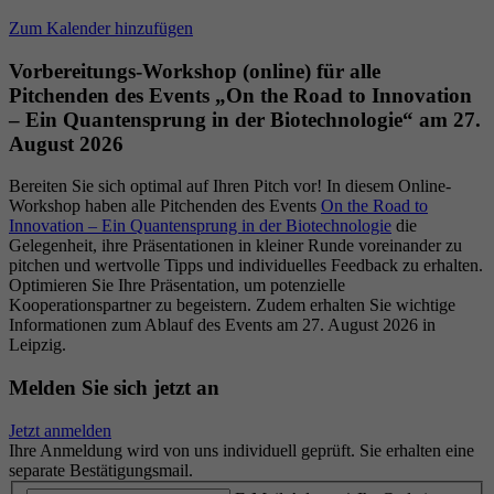
Datenschutzeinstellungen der Nutzer auf der
Zweck
Zum Kalender hinzufügen
Youtube-Plattform zu verfolgen und zu
erweitern.
​Vorbereitungs-Workshop (online) für alle
Pitchenden des Events „On the Road to Innovation
– Ein Quantensprung in der Biotechnologie“ am 27.
Name
YSC
August 2026
Bereiten Sie sich optimal auf Ihren Pitch vor! In diesem Online-
Anbieter
YouTube (Google)
Workshop haben alle Pitchenden des Events
On the Road to
Innovation – Ein Quantensprung in der Biotechnologie
die
Laufzeit
Sitzungsende
Gelegenheit, ihre Präsentationen in kleiner Runde voreinander zu
pitchen und wertvolle Tipps und individuelles Feedback zu erhalten.
Optimieren Sie Ihre Präsentation, um potenzielle
Registriert eine eindeutige ID, um Statistiken
Kooperationspartner zu begeistern. Zudem erhalten Sie wichtige
Zweck
der Videos von YouTube, die der Benutzer
Informationen zum Ablauf des Events am 27. August 2026 in
gesehen hat, zu behalten.
Leipzig.​
Melden Sie sich jetzt an
Jetzt anmelden
Ihre Anmeldung wird von uns individuell geprüft. Sie erhalten eine
separate Bestätigungsmail.