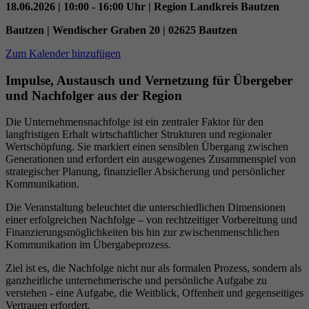
18.06.2026 | 10:00 - 16:00 Uhr | Region Landkreis Bautzen
Datenschutzeinstellungen der Nutzer auf der
Zweck
Youtube-Plattform zu verfolgen und zu
Bautzen | Wendischer Graben 20 | 02625 Bautzen
erweitern.
Zum Kalender hinzufügen
Impulse, Austausch und Vernetzung für Übergeber
Name
YSC
und Nachfolger aus der Region
Anbieter
YouTube (Google)
Die Unternehmensnachfolge ist ein zentraler Faktor für den
langfristigen Erhalt wirtschaftlicher Strukturen und regionaler
Wertschöpfung. Sie markiert einen sensiblen Übergang zwischen
Laufzeit
Sitzungsende
Generationen und erfordert ein ausgewogenes Zusammenspiel von
strategischer Planung, finanzieller Absicherung und persönlicher
Registriert eine eindeutige ID, um Statistiken
Kommunikation.
Zweck
der Videos von YouTube, die der Benutzer
Die Veranstaltung beleuchtet die unterschiedlichen Dimensionen
gesehen hat, zu behalten.
einer erfolgreichen Nachfolge – von rechtzeitiger Vorbereitung und
Finanzierungsmöglichkeiten bis hin zur zwischenmenschlichen
Kommunikation im Übergabeprozess.
Ziel ist es, die Nachfolge nicht nur als formalen Prozess, sondern als
ganzheitliche unternehmerische und persönliche Aufgabe zu
verstehen - eine Aufgabe, die Weitblick, Offenheit und gegenseitiges
Vertrauen erfordert.