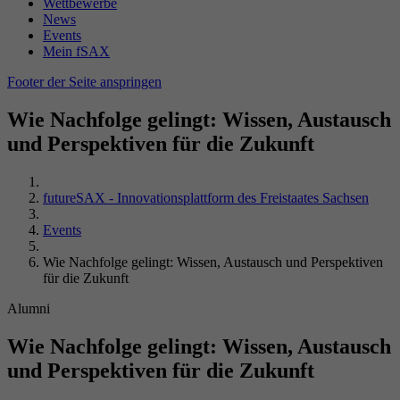
Name
_gid
Wettbewerbe
Wiedergabeeinstellungen zu speichern.
News
Laufzeit
Sitzungsende
Events
Anbieter
Google Analytics
Mein fSAX
Durch dieses Cookie erkennt PHP, wo die
Name
VISITOR_INFO1_LIVE
Footer der Seite anspringen
Laufzeit
24 Stunden
Zweck
aktuellen Sessiondaten des Nutzers abgelegt
sind.
Anbieter
YouTube (Google)
Wie Nachfolge gelingt: Wissen, Austausch
Enthält eine zufallsgenerierte User-ID. Anhand
und Perspektiven für die Zukunft
dieser ID kann Google Analytics
Laufzeit
179 Tage
Zweck
wiederkehrende User auf dieser Website
wiedererkennen und die Daten von früheren
Versucht, die Benutzerbandbreite auf Seiten
futureSAX - Innovationsplattform des Freistaates Sachsen
Zweck
Besuchen zusammenführen.
mit integrierten YouTube-Videos zu schätzen.
Events
Wie Nachfolge gelingt: Wissen, Austausch und Perspektiven
Name
VISITOR_PRIVACY_METADATA
für die Zukunft
Alumni
Anbieter
YouTube (Google)
Wie Nachfolge gelingt: Wissen, Austausch
Laufzeit
6 Monate
und Perspektiven für die Zukunft
Wird verwendet, um die