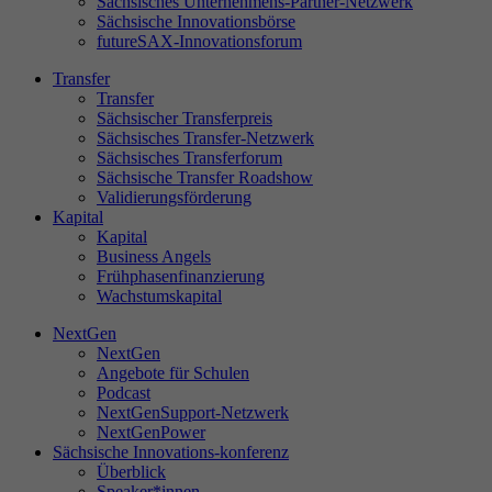
Sächsisches Unternehmens-Partner-Netzwerk
Sächsische Innovationsbörse
futureSAX-Innovationsforum
Transfer
St
Transfer
Di
Sächsischer Transferpreis
Sächsisches Transfer-Netzwerk
sa
Sächsisches Transferforum
Se
Sächsische Transfer Roadshow
ve
Validierungsförderung
Le
Kapital
un
Kapital
Business Angels
Frühphasenfinanzierung
Wachstumskapital
NextGen
Ex
NextGen
Wi
Angebote für Schulen
In
Podcast
NextGenSupport-Netzwerk
NextGenPower
Sächsische Innovations-konferenz
Überblick
Speaker*innen