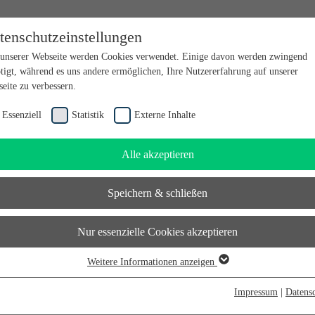
tenschutzeinstellungen
en bei futureSAX - der Innovationsplattform des Freistaates Sachsen.
unserer Webseite werden Cookies verwendet. Einige davon werden zwingend
tigt, während es uns andere ermöglichen, Ihre Nutzererfahrung auf unserer
eite zu verbessern.
Essenziell
Statistik
Externe Inhalte
Alle akzeptieren
Speichern & schließen
Nur essenzielle Cookies akzeptieren
Weitere Informationen anzeigen
senziell
senzielle Cookies werden für grundlegende Funktionen der Webseite benötigt.
Impressum
|
Datens
durch ist gewährleistet, dass die Webseite einwandfrei funktioniert.