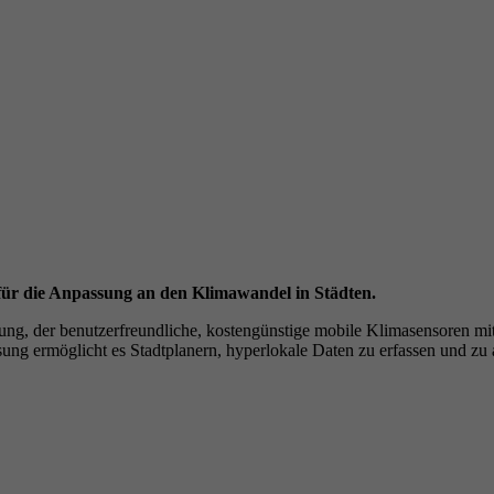
Name
YSC
Anbieter
YouTube (Google)
Laufzeit
Sitzungsende
Registriert eine eindeutige ID, um Statistiken der Videos
Zweck
von YouTube, die der Benutzer gesehen hat, zu behalten.
 für die Anpassung an den Klimawandel in Städten.
ng, der benutzerfreundliche, kostengünstige mobile Klimasensoren mit
ng ermöglicht es Stadtplanern, hyperlokale Daten zu erfassen und zu a