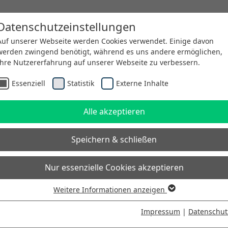
Datenschutzeinstellungen
Willkommen bei futureSAX - der Innovationsplattform des
Auf unserer Webseite werden Cookies verwendet. Einige davon
werden zwingend benötigt, während es uns andere ermöglichen,
Ihre Nutzererfahrung auf unserer Webseite zu verbessern.
Essenziell
Statistik
Externe Inhalte
Alle akzeptieren
Speichern & schließen
Nur essenzielle Cookies akzeptieren
Weitere Informationen anzeigen
Essenziell
Essenzielle Cookies werden für grundlegende Funktionen der
Impressum
|
Datenschut
Webseite benötigt. Dadurch ist gewährleistet, dass die Webseite