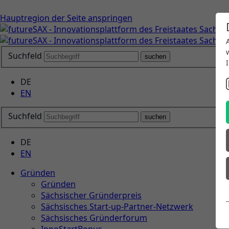
Hauptregion der Seite anspringen
Suchfeld
suchen
DE
EN
Suchfeld
suchen
DE
EN
Gründen
Gründen
Sächsischer Gründerpreis
Sächsisches Start-up-Partner-Netzwerk
Sächsisches Gründerforum