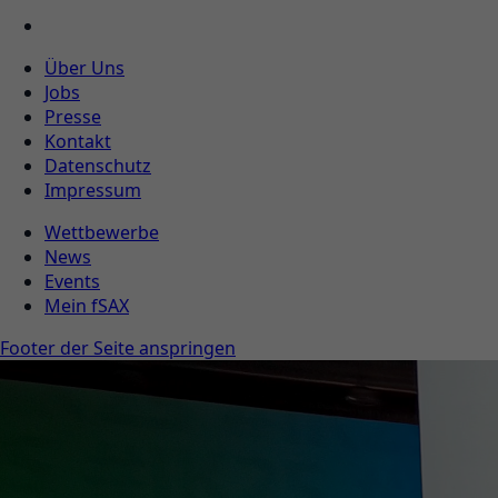
Über Uns
Jobs
Presse
Kontakt
Datenschutz
Impressum
Wettbewerbe
News
Events
Mein fSAX
Footer der Seite anspringen