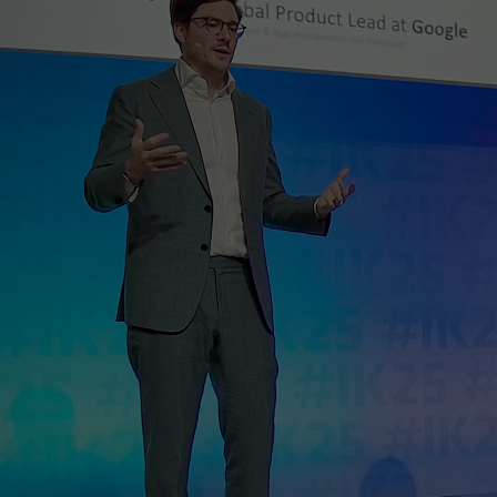
Datenschutzeinstellungen der Nutzer auf
Zweck
der Youtube-Plattform zu verfolgen und zu
erweitern.
Name
YSC
Anbieter
YouTube (Google)
Laufzeit
Sitzungsende
Registriert eine eindeutige ID, um Statistiken
Zweck
der Videos von YouTube, die der Benutzer
gesehen hat, zu behalten.