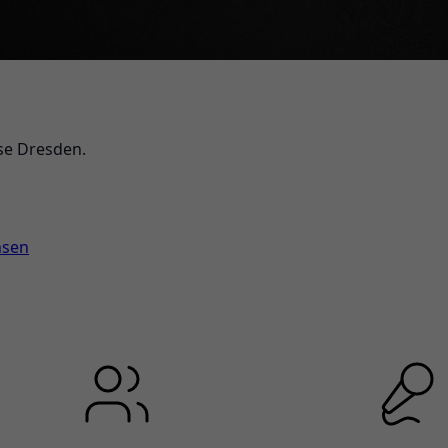
sse Dresden.
hsen