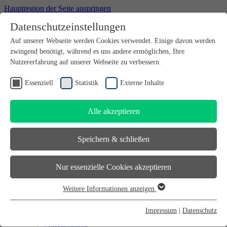
Hauptregion der Seite anspringen
Datenschutzeinstellungen
Willkommen bei futureSAX - der Innovationsplattform des
Auf unserer Webseite werden Cookies verwendet. Einige davon werden
Freistaates Sachsen.
zwingend benötigt, während es uns andere ermöglichen, Ihre
Suchfeld
suchen
Nutzererfahrung auf unserer Webseite zu verbessern.
DE
Essenziell
Statistik
Externe Inhalte
EN
Alle akzeptieren
Suchfeld
suchen
DE
Speichern & schließen
EN
Gründen
Nur essenzielle Cookies akzeptieren
Gründen
Sächsischer Gründerpreis
Weitere Informationen anzeigen
Sächsisches Start-up-Partner-Netzwerk
Essenziell
Sächsisches Gründerforum
Essenzielle Cookies werden für grundlegende Funktionen der
InnoStartBonus
Impressum
|
Datenschutz
Unternehmen
Webseite benötigt. Dadurch ist gewährleistet, dass die Webseite