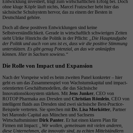
Entwicklung investiert, trägt zum wirtschaftlichen Erfolg bei. Doch
ohne kluge Köpfe läuft nichts, Marcel Fratzscher hebt hier das
sächsische Schulsystem hervor, das zu einem der Besten in
Deutschland gehöre.
Doch all diese positiven Entwicklungen sind keine
Selbstverständlichkeit. Gerade in wirtschaftlich schwierigen Zeiten
sieht Ulrike Hinrichs die Politik in der Pflicht:
„Die Hauptaufgabe
der Politik und auch von uns ist es, dass wir die positive Stimmung
unterstützen. Es gibt genug Potenzial, an das wir anknüpfen
können. Hier in Sachsen sowieso.“
Die Rolle von Impact und Expansion
Nach der Vorspeise wird es beim zweiten Panel konkreter – hier
geht es um das Zusammenspiel von Wachstumskapital und impact-
orientierten Geschäftsmodellen, die das Sächsische
Innovationsökosystem stärken. Mit
Jens Junker
, CEO von
ROTOP Pharmaka aus Dresden und
Christian Römlein
, CEO von
intelligent fluids aus Dresden sind zwei sächsische Best-Practice-
Beispiele vertreten. Sie sprechen mit
Dr. Lisa Morkötter
, Partner
bei Marondo Capital aus München und Sachsens
Wirtschaftsminister
Dirk Panter
. Er hat einen klaren Plan für
Firmen mit Impact:
„Wir wollen, gemeinsam mit vielen anderen,
diese Unternehmen, die innovativ sind, zu echten Mittelständlern