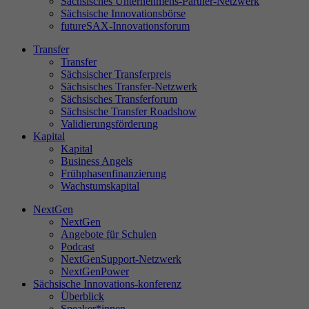
Sächsisches Unternehmens-Partner-Netzwerk
Sächsische Innovationsbörse
futureSAX-Innovationsforum
Transfer
St
Transfer
Di
Sächsischer Transferpreis
Sächsisches Transfer-Netzwerk
sa
Sächsisches Transferforum
Se
Sächsische Transfer Roadshow
ve
Validierungsförderung
Le
Kapital
un
Kapital
Business Angels
Frühphasenfinanzierung
Wachstumskapital
NextGen
Ex
NextGen
Wi
Angebote für Schulen
In
Podcast
NextGenSupport-Netzwerk
NextGenPower
Sächsische Innovations-konferenz
Überblick
Speaker*innen