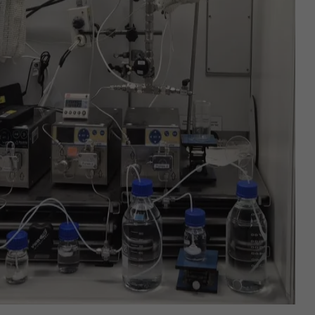
Name
YSC
Anbieter
YouTube (Google)
Laufzeit
Sitzungsende
Registriert eine eindeutige ID, um Statistiken der Videos
Zweck
von YouTube, die der Benutzer gesehen hat, zu behalten.