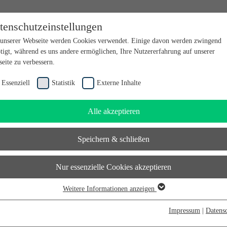
tenschutzeinstellungen
en bei futureSAX - der Innovationsplattform des Freistaates Sachsen.
unserer Webseite werden Cookies verwendet. Einige davon werden zwingend
tigt, während es uns andere ermöglichen, Ihre Nutzererfahrung auf unserer
eite zu verbessern.
Essenziell
Statistik
Externe Inhalte
Alle akzeptieren
Speichern & schließen
Nur essenzielle Cookies akzeptieren
Weitere Informationen anzeigen
senziell
senzielle Cookies werden für grundlegende Funktionen der Webseite benötigt.
Impressum
|
Datens
durch ist gewährleistet, dass die Webseite einwandfrei funktioniert.