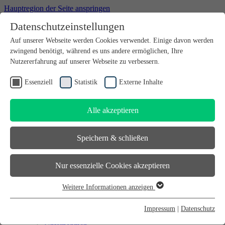
Hauptregion der Seite anspringen
Datenschutzeinstellungen
Willkommen bei futureSAX - der Innovationsplattform des
Auf unserer Webseite werden Cookies verwendet. Einige davon werden
Freistaates Sachsen.
zwingend benötigt, während es uns andere ermöglichen, Ihre
Suchfeld
suchen
Nutzererfahrung auf unserer Webseite zu verbessern.
DE
Essenziell
Statistik
Externe Inhalte
EN
Alle akzeptieren
Suchfeld
suchen
DE
Speichern & schließen
EN
Gründen
Nur essenzielle Cookies akzeptieren
Gründen
Sächsischer Gründerpreis
Weitere Informationen anzeigen
Sächsisches Start-up-Partner-Netzwerk
Essenziell
Sächsisches Gründerforum
Essenzielle Cookies werden für grundlegende Funktionen der
InnoStartBonus
Impressum
|
Datenschutz
Unternehmen
Webseite benötigt. Dadurch ist gewährleistet, dass die Webseite