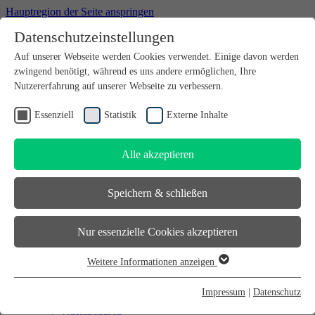
Hauptregion der Seite anspringen
Datenschutzeinstellungen
Willkommen bei futureSAX - der Innovationsplattform des
Auf unserer Webseite werden Cookies verwendet. Einige davon werden
Freistaates Sachsen.
zwingend benötigt, während es uns andere ermöglichen, Ihre
Suchfeld
suchen
Nutzererfahrung auf unserer Webseite zu verbessern.
DE
Essenziell
Statistik
Externe Inhalte
EN
Alle akzeptieren
Suchfeld
suchen
DE
Speichern & schließen
EN
Gründen
Nur essenzielle Cookies akzeptieren
Gründen
Sächsischer Gründerpreis
Weitere Informationen anzeigen
Sächsisches Start-up-Partner-Netzwerk
Essenziell
Sächsisches Gründerforum
Essenzielle Cookies werden für grundlegende Funktionen der
InnoStartBonus
Impressum
|
Datenschutz
Unternehmen
Webseite benötigt. Dadurch ist gewährleistet, dass die Webseite