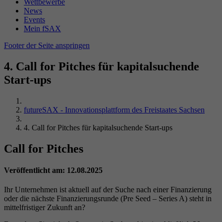
Name
_gid
Wettbewerbe
Wiedergabeeinstellungen zu speichern.
News
Laufzeit
Sitzungsende
Events
Anbieter
Google Analytics
Mein fSAX
Durch dieses Cookie erkennt PHP, wo die
Name
VISITOR_INFO1_LIVE
Footer der Seite anspringen
Laufzeit
24 Stunden
Zweck
aktuellen Sessiondaten des Nutzers abgelegt
sind.
Anbieter
YouTube (Google)
4. Call for Pitches für kapitalsuchende
Enthält eine zufallsgenerierte User-ID. Anhand
Start-ups
dieser ID kann Google Analytics
Laufzeit
179 Tage
Zweck
wiederkehrende User auf dieser Website
wiedererkennen und die Daten von früheren
Versucht, die Benutzerbandbreite auf Seiten
futureSAX - Innovationsplattform des Freistaates Sachsen
Zweck
Besuchen zusammenführen.
mit integrierten YouTube-Videos zu schätzen.
4. Call for Pitches für kapitalsuchende Start-ups
Call for Pitches
Name
VISITOR_PRIVACY_METADATA
Veröffentlicht am: 12.08.2025
Anbieter
YouTube (Google)
Ihr Unternehmen ist aktuell auf der Suche nach einer Finanzierung
Laufzeit
6 Monate
oder die nächste Finanzierungsrunde (Pre Seed – Series A) steht in
mittelfristiger Zukunft an?
Wird verwendet, um die