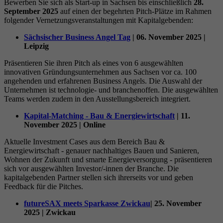
Bewerben Sie sich als Start-up in Sachsen bis einschließlich
28.
Datenschutzeinstellungen der Nutzer auf der
September 2025
auf einen der begehrten Pitch-Plätze im Rahmen
Zweck
Youtube-Plattform zu verfolgen und zu
folgender Vernetzungsveranstaltungen mit Kapitalgebenden:
erweitern.
Sächsischer Business Angel Tag
| 06. November 2025 |
Leipzig
Name
YSC
Präsentieren Sie ihren Pitch als eines von 6 ausgewählten
innovativen Gründungsunternehmen aus Sachsen vor ca. 100
angehenden und erfahrenen Business Angels. Die Auswahl der
Anbieter
YouTube (Google)
Unternehmen ist technologie- und branchenoffen. Die ausgewählten
Teams werden zudem in den Ausstellungsbereich integriert.
Laufzeit
Sitzungsende
Kapital-Matching - Bau & Energiewirtschaft
| 11.
November 2025 | Online
Registriert eine eindeutige ID, um Statistiken
Zweck
der Videos von YouTube, die der Benutzer
Aktuelle Investment Cases aus dem Bereich Bau &
Energiewirtschaft - genauer nachhaltiges Bauen und Sanieren,
gesehen hat, zu behalten.
Wohnen der Zukunft und smarte Energieversorgung - präsentieren
sich vor ausgewählten Investor/-innen der Branche. Die
kapitalgebenden Partner stellen sich ihrerseits vor und geben
Feedback für die Pitches.
futureSAX meets Sparkasse Zwickau
| 25. November
2025 | Zwickau