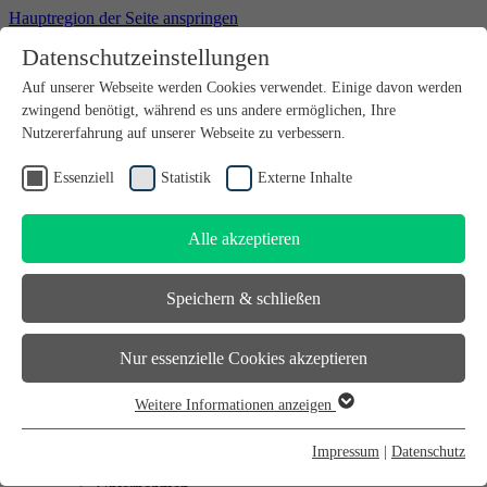
Hauptregion der Seite anspringen
Datenschutzeinstellungen
Willkommen bei futureSAX - der Innovationsplattform des
Auf unserer Webseite werden Cookies verwendet. Einige davon werden
Freistaates Sachsen.
zwingend benötigt, während es uns andere ermöglichen, Ihre
Suchfeld
suchen
Nutzererfahrung auf unserer Webseite zu verbessern.
DE
Essenziell
Statistik
Externe Inhalte
EN
Alle akzeptieren
Suchfeld
suchen
DE
Speichern & schließen
EN
Gründen
Nur essenzielle Cookies akzeptieren
Gründen
Sächsischer Gründerpreis
Weitere Informationen anzeigen
Sächsisches Start-up-Partner-Netzwerk
Essenziell
Sächsisches Gründerforum
Essenzielle Cookies werden für grundlegende Funktionen der
InnoStartBonus
Impressum
|
Datenschutz
Unternehmen
Webseite benötigt. Dadurch ist gewährleistet, dass die Webseite