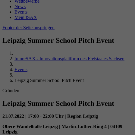
Name
_gid
Wettbewerbe
Wiedergabeeinstellungen zu speichern.
News
Laufzeit
Sitzungsende
Events
Anbieter
Google Analytics
Mein fSAX
Durch dieses Cookie erkennt PHP, wo die
Name
VISITOR_INFO1_LIVE
Footer der Seite anspringen
Laufzeit
24 Stunden
Zweck
aktuellen Sessiondaten des Nutzers abgelegt
sind.
Anbieter
YouTube (Google)
Leipzig Summer School Pitch Event
Enthält eine zufallsgenerierte User-ID. Anhand
dieser ID kann Google Analytics
Laufzeit
179 Tage
Zweck
wiederkehrende User auf dieser Website
futureSAX - Innovationsplattform des Freistaates Sachsen
wiedererkennen und die Daten von früheren
Versucht, die Benutzerbandbreite auf Seiten
Zweck
Besuchen zusammenführen.
Events
mit integrierten YouTube-Videos zu schätzen.
Leipzig Summer School Pitch Event
Gründen
Name
VISITOR_PRIVACY_METADATA
Leipzig Summer School Pitch Event
Anbieter
YouTube (Google)
21.07.2022 | 17:00 - 22:00 Uhr | Region Leipzig
Laufzeit
6 Monate
Obere Wandelhalle Leipzig | Martin-Luther-Ring 4 | 04109
Leipzig
Wird verwendet, um die