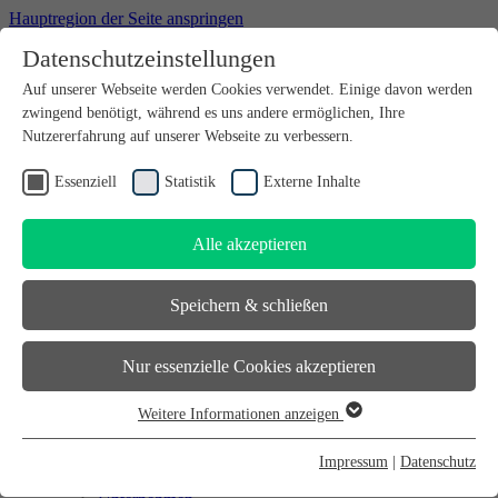
Hauptregion der Seite anspringen
Datenschutzeinstellungen
Willkommen bei futureSAX - der Innovationsplattform des
Auf unserer Webseite werden Cookies verwendet. Einige davon werden
Freistaates Sachsen.
zwingend benötigt, während es uns andere ermöglichen, Ihre
Suchfeld
suchen
Nutzererfahrung auf unserer Webseite zu verbessern.
DE
Essenziell
Statistik
Externe Inhalte
EN
Alle akzeptieren
Suchfeld
suchen
DE
Speichern & schließen
EN
Gründen
Nur essenzielle Cookies akzeptieren
Gründen
Sächsischer Gründerpreis
Weitere Informationen anzeigen
Sächsisches Start-up-Partner-Netzwerk
Essenziell
Sächsisches Gründerforum
Essenzielle Cookies werden für grundlegende Funktionen der
InnoStartBonus
Impressum
|
Datenschutz
Unternehmen
Webseite benötigt. Dadurch ist gewährleistet, dass die Webseite