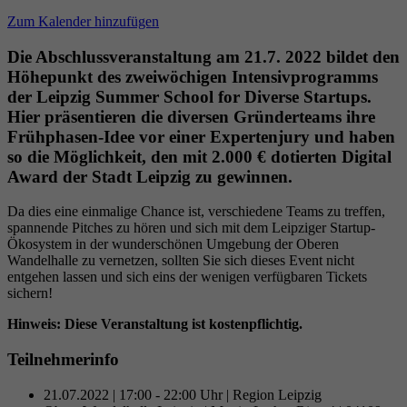
Datenschutzeinstellungen der Nutzer auf der
Zum Kalender hinzufügen
Zweck
Youtube-Plattform zu verfolgen und zu
erweitern.
Die Abschlussveranstaltung am 21.7. 2022 bildet den
Höhepunkt des zweiwöchigen Intensivprogramms
der Leipzig Summer School for Diverse Startups.
Name
YSC
Hier präsentieren die diversen Gründerteams ihre
Frühphasen-Idee vor einer Expertenjury und haben
Anbieter
YouTube (Google)
so die Möglichkeit, den mit 2.000 € dotierten Digital
Award der Stadt Leipzig zu gewinnen.
Laufzeit
Sitzungsende
Da dies eine einmalige Chance ist, verschiedene Teams zu treffen,
spannende Pitches zu hören und sich mit dem Leipziger Startup-
Registriert eine eindeutige ID, um Statistiken
Ökosystem in der wunderschönen Umgebung der Oberen
Zweck
der Videos von YouTube, die der Benutzer
Wandelhalle zu vernetzen, sollten Sie sich dieses Event nicht
gesehen hat, zu behalten.
entgehen lassen und sich eins der wenigen verfügbaren Tickets
sichern!
Hinweis: Diese Veranstaltung ist kostenpflichtig.
Teilnehmerinfo
21.07.2022 | 17:00 - 22:00 Uhr | Region Leipzig