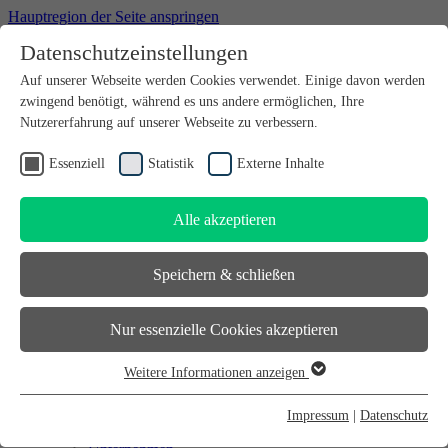
Hauptregion der Seite anspringen
Datenschutzeinstellungen
Willkommen bei futureSAX - der Innovationsplattform des
Auf unserer Webseite werden Cookies verwendet. Einige davon werden
Freistaates Sachsen.
zwingend benötigt, während es uns andere ermöglichen, Ihre
Suchfeld
suchen
Nutzererfahrung auf unserer Webseite zu verbessern.
DE
Essenziell
Statistik
Externe Inhalte
EN
Alle akzeptieren
Suchfeld
suchen
DE
Speichern & schließen
EN
Gründen
Nur essenzielle Cookies akzeptieren
Gründen
Sächsischer Gründerpreis
Weitere Informationen anzeigen
Sächsisches Start-up-Partner-Netzwerk
Essenziell
Sächsisches Gründerforum
Essenzielle Cookies werden für grundlegende Funktionen der
InnoStartBonus
Impressum
|
Datenschutz
Unternehmen
Webseite benötigt. Dadurch ist gewährleistet, dass die Webseite