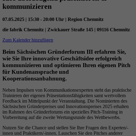
Datenschutzeinstellungen der Nutzer auf der
kommunizieren
Zweck
Youtube-Plattform zu verfolgen und zu
erweitern.
07.05.2025 | 15:30 - 20:00 Uhr | Region Chemnitz
die fabrik Chemnitz | Zwickauer Straße 145 | 09116 Chemnitz
Name
YSC
Zum Kalender hinzufügen
Beim Sächsischen Gründerforum III erfahren Sie,
Anbieter
YouTube (Google)
wie Sie Ihre innovative Geschäftsidee erfolgreich
kommunizieren und optimieren Ihren eigenen Pitch
Laufzeit
Sitzungsende
für Kundenansprache und
Kooperationsanbahnung.
Registriert eine eindeutige ID, um Statistiken
Zweck
der Videos von YouTube, die der Benutzer
Neben Impulsen von Kommunikationsexperten steht das praktische
gesehen hat, zu behalten.
Trainieren der eigenen Präsentationsfähigkeiten samt wertvollem
Feedback im Mittelpunkt der Veranstaltung. Die Nominierten des
Sächsischen Gründerpreises und Innovationspreises 2025 erhalten
im Rahmen des Gründerforums ein spezielles Pitch-Training in
Vorbereitung auf die zweite Wertungsrunde des Wettbewerbs.
Nutzen Sie die Chance und stellen Sie Ihre Fragen den Experten/-
innen und Praktikern/-innen. Lauschen Sie den Pitches anderer