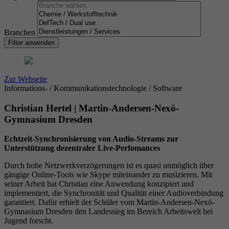
Datenschutzeinstellungen der Nutzer auf der
Zweck
Youtube-Plattform zu verfolgen und zu
erweitern.
Branchen
Filter anwenden
Name
YSC
Zur Webseite
Anbieter
YouTube (Google)
Informations- / Kommunikationstechnologie / Software
Christian Hertel | Martin-Andersen-Nexö-
Laufzeit
Sitzungsende
Gymnasium Dresden
Registriert eine eindeutige ID, um Statistiken
Echtzeit-Synchronisierung von Audio-Streams zur
Zweck
der Videos von YouTube, die der Benutzer
Unterstützung dezentraler Live-Perfomances
gesehen hat, zu behalten.
Durch hohe Netzwerkverzögerungen ist es quasi unmöglich über
gängige Online-Tools wie Skype miteinander zu musizieren. Mit
seiner Arbeit hat Christian eine Anwendung konzipiert und
implementiert, die Synchronität und Qualität einer Audioverbindung
garantiert. Dafür erhielt der Schüler vom Martin-Andersen-Nexö-
Gymnasium Dresden den Landessieg im Bereich Arbeitswelt bei
Jugend forscht.