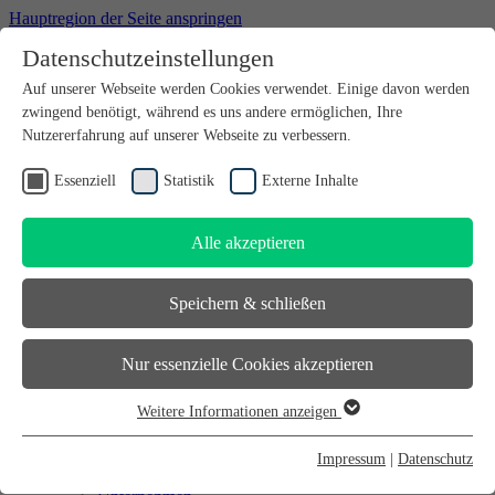
Hauptregion der Seite anspringen
Datenschutzeinstellungen
Willkommen bei futureSAX - der Innovationsplattform des
Auf unserer Webseite werden Cookies verwendet. Einige davon werden
Freistaates Sachsen.
zwingend benötigt, während es uns andere ermöglichen, Ihre
Suchfeld
suchen
Nutzererfahrung auf unserer Webseite zu verbessern.
DE
Essenziell
Statistik
Externe Inhalte
EN
Alle akzeptieren
Suchfeld
suchen
DE
Speichern & schließen
EN
Gründen
Nur essenzielle Cookies akzeptieren
Gründen
Sächsischer Gründerpreis
Weitere Informationen anzeigen
Sächsisches Start-up-Partner-Netzwerk
Essenziell
Sächsisches Gründerforum
Essenzielle Cookies werden für grundlegende Funktionen der
InnoStartBonus
Impressum
|
Datenschutz
Unternehmen
Webseite benötigt. Dadurch ist gewährleistet, dass die Webseite