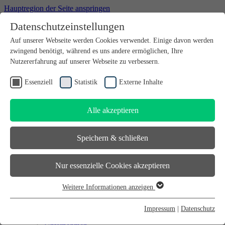
Hauptregion der Seite anspringen
Datenschutzeinstellungen
Willkommen bei futureSAX - der Innovationsplattform des
Auf unserer Webseite werden Cookies verwendet. Einige davon werden
Freistaates Sachsen.
zwingend benötigt, während es uns andere ermöglichen, Ihre
Suchfeld
suchen
Nutzererfahrung auf unserer Webseite zu verbessern.
DE
Essenziell
Statistik
Externe Inhalte
EN
Alle akzeptieren
Suchfeld
suchen
DE
Speichern & schließen
EN
Gründen
Nur essenzielle Cookies akzeptieren
Gründen
Sächsischer Gründerpreis
Weitere Informationen anzeigen
Sächsisches Start-up-Partner-Netzwerk
Essenziell
Sächsisches Gründerforum
Essenzielle Cookies werden für grundlegende Funktionen der
InnoStartBonus
Impressum
|
Datenschutz
Unternehmen
Webseite benötigt. Dadurch ist gewährleistet, dass die Webseite