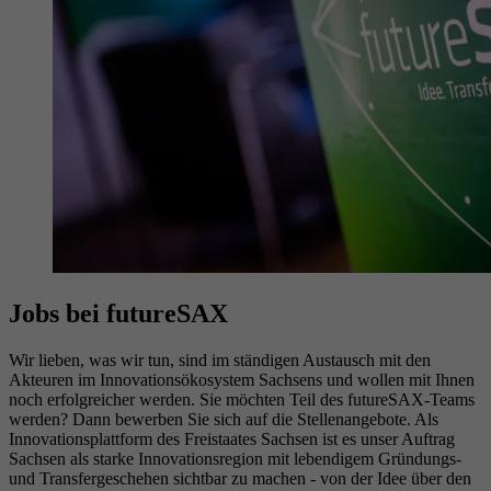
Datenschutzeinstellungen der Nutzer auf der
Zweck
Youtube-Plattform zu verfolgen und zu
erweitern.
Name
YSC
Anbieter
YouTube (Google)
Laufzeit
Sitzungsende
Registriert eine eindeutige ID, um Statistiken
Jobs bei futureSAX
Zweck
der Videos von YouTube, die der Benutzer
gesehen hat, zu behalten.
Wir lieben, was wir tun, sind im ständigen Austausch mit den
Akteuren im Innovationsökosystem Sachsens und wollen mit Ihnen
noch erfolgreicher werden. Sie möchten Teil des futureSAX-Teams
werden? Dann bewerben Sie sich auf die Stellenangebote. Als
Innovationsplattform des Freistaates Sachsen ist es unser Auftrag
Sachsen als starke Innovationsregion mit lebendigem Gründungs-
und Transfergeschehen sichtbar zu machen - von der Idee über den