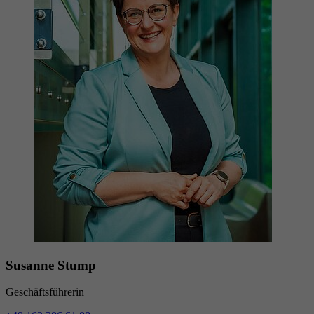
Datenschutzeinstellungen der Nutzer auf der
Zweck
Youtube-Plattform zu verfolgen und zu
erweitern.
Name
YSC
Anbieter
YouTube (Google)
Laufzeit
Sitzungsende
Registriert eine eindeutige ID, um Statistiken
Zweck
der Videos von YouTube, die der Benutzer
gesehen hat, zu behalten.
Susanne Stump
Geschäftsführerin