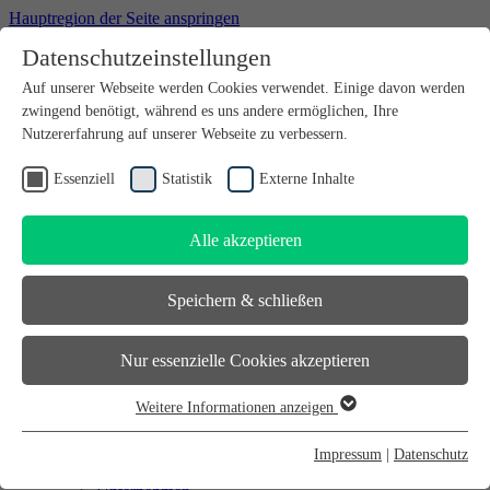
Hauptregion der Seite anspringen
Datenschutzeinstellungen
Willkommen bei futureSAX - der Innovationsplattform des
Auf unserer Webseite werden Cookies verwendet. Einige davon werden
Freistaates Sachsen.
zwingend benötigt, während es uns andere ermöglichen, Ihre
Suchfeld
suchen
Nutzererfahrung auf unserer Webseite zu verbessern.
DE
Essenziell
Statistik
Externe Inhalte
EN
Alle akzeptieren
Suchfeld
suchen
DE
Speichern & schließen
EN
Gründen
Nur essenzielle Cookies akzeptieren
Gründen
Sächsischer Gründerpreis
Weitere Informationen anzeigen
Sächsisches Start-up-Partner-Netzwerk
Essenziell
Sächsisches Gründerforum
Essenzielle Cookies werden für grundlegende Funktionen der
InnoStartBonus
Impressum
|
Datenschutz
Unternehmen
Webseite benötigt. Dadurch ist gewährleistet, dass die Webseite