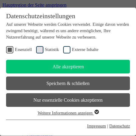
Hauptregion der Seite anspringen
Datenschutzeinstellungen
Willkommen bei futureSAX - der Innovationsplattform des
Auf unserer Webseite werden Cookies verwendet. Einige davon werden
Freistaates Sachsen.
zwingend benötigt, während es uns andere ermöglichen, Ihre
Suchfeld
suchen
Nutzererfahrung auf unserer Webseite zu verbessern.
DE
Essenziell
Statistik
Externe Inhalte
EN
Alle akzeptieren
Suchfeld
suchen
DE
Speichern & schließen
EN
Gründen
Nur essenzielle Cookies akzeptieren
Gründen
Sächsischer Gründerpreis
Weitere Informationen anzeigen
Sächsisches Start-up-Partner-Netzwerk
Essenziell
Sächsisches Gründerforum
Essenzielle Cookies werden für grundlegende Funktionen der
InnoStartBonus
Impressum
|
Datenschutz
Unternehmen
Webseite benötigt. Dadurch ist gewährleistet, dass die Webseite