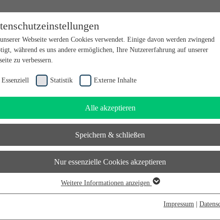
tenschutzeinstellungen
en bei futureSAX - der Innovationsplattform des Freistaates Sachsen.
unserer Webseite werden Cookies verwendet. Einige davon werden zwingend
tigt, während es uns andere ermöglichen, Ihre Nutzererfahrung auf unserer
eite zu verbessern.
Essenziell
Statistik
Externe Inhalte
Alle akzeptieren
Speichern & schließen
Nur essenzielle Cookies akzeptieren
Weitere Informationen anzeigen
senziell
senzielle Cookies werden für grundlegende Funktionen der Webseite benötigt.
Impressum
|
Datens
durch ist gewährleistet, dass die Webseite einwandfrei funktioniert.