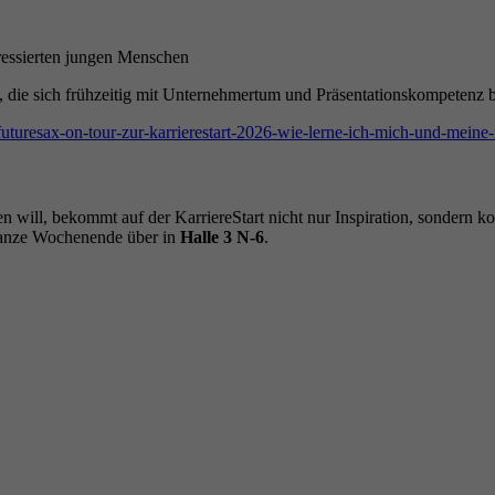
ressierten jungen Menschen
, die sich frühzeitig mit Unternehmertum und Präsentationskompetenz b
futuresax-on-tour-zur-karrierestart-2026-wie-lerne-ich-mich-und-meine-
ill, bekommt auf der KarriereStart nicht nur Inspiration, sondern konk
 ganze Wochenende über in
Halle 3 N-6
.