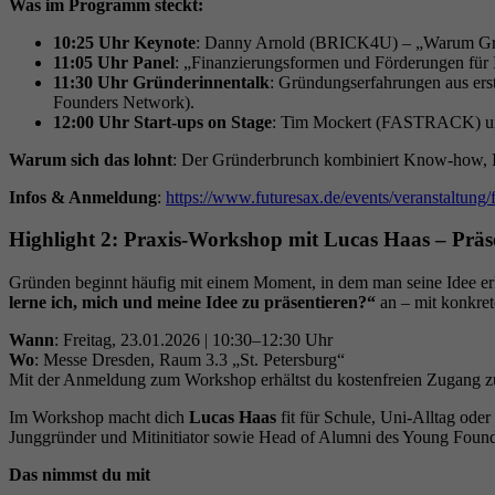
Was im Programm steckt:
10:25 Uhr Keynote
: Danny Arnold (BRICK4U) – „Warum Gründe
11:05 Uhr Panel
: „Finanzierungsformen und Förderungen für
11:30 Uhr Gründerinnentalk
: Gründungserfahrungen aus e
Founders Network).
12:00 Uhr Start-ups on Stage
: Tim Mockert (FASTRACK) und
Warum sich das lohnt
: Der Gründerbrunch kombiniert Know-how, Ins
Infos & Anmeldung
:
https://www.futuresax.de/events/veranstaltung/
Highlight 2: Praxis-Workshop mit Lucas Haas – Prä
Gründen beginnt häufig mit einem Moment, in dem man seine Idee er
lerne ich, mich und meine Idee zu präsentieren?“
an – mit konkre
Wann
: Freitag, 23.01.2026 | 10:30–12:30 Uhr
Wo
: Messe Dresden, Raum 3.3 „St. Petersburg“
Mit der Anmeldung zum Workshop erhältst du kostenfreien Zugang zu
Im Workshop macht dich
Lucas Haas
fit für Schule, Uni-Alltag oder
Junggründer und Mitinitiator sowie Head of Alumni des Young Fou
Das nimmst du mit