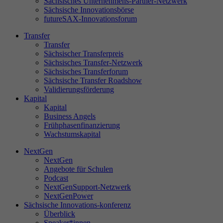
Sächsisches Unternehmens-Partner-Netzwerk
Sächsische Innovationsbörse
futureSAX-Innovationsforum
Transfer
St
Transfer
Di
Sächsischer Transferpreis
Sächsisches Transfer-Netzwerk
sa
Sächsisches Transferforum
Se
Sächsische Transfer Roadshow
ve
Validierungsförderung
Le
Kapital
un
Kapital
Business Angels
Frühphasenfinanzierung
Wachstumskapital
NextGen
Ex
NextGen
Wi
Angebote für Schulen
In
Podcast
NextGenSupport-Netzwerk
NextGenPower
Sächsische Innovations-konferenz
Überblick
Speaker*innen