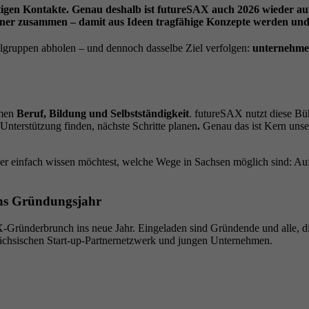
tigen Kontakte. Genau deshalb ist futureSAX auch 2026 wieder auf
artner zusammen – damit aus Ideen tragfähige Konzepte werden u
lgruppen abholen – und dennoch dasselbe Ziel verfolgen:
unternehmer
emen
Beruf, Bildung und Selbstständigkeit
. futureSAX nutzt diese Bü
nterstützung finden, nächste Schritte planen
.
Genau das ist Kern unse
oder einfach wissen möchtest, welche Wege in Sachsen möglich sind: Au
ins Gründungsjahr
AX-Gründerbrunch ins neue Jahr. Eingeladen sind Gründende und alle,
Sächsischen Start-up-Partnernetzwerk und jungen Unternehmen.