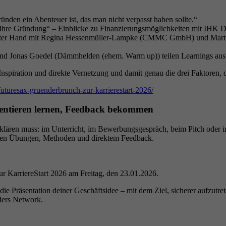
n ein Abenteuer ist, das man nicht verpasst haben sollte.“
 Ihre Gründung“ – Einblicke zu Finanzierungsmöglichkeiten mit IHK 
rster Hand mit Regina Hessenmüller-Lampke (CMMC GmbH) und Martin
 Jonas Goedel (Dämmhelden (ehem. Warm up)) teilen Learnings aus 
piration und direkte Vernetzung und damit genau die drei Faktoren, d
futuresax-gruenderbrunch-zur-karrierestart-2026/
sentieren lernen, Feedback bekommen
klären muss: im Unterricht, im Bewerbungsgespräch, beim Pitch oder 
ten Übungen, Methoden und direktem Feedback.
r KarriereStart 2026 am Freitag, den 23.01.2026.
 die Präsentation deiner Geschäftsidee – mit dem Ziel, sicherer aufzutr
nders Network.