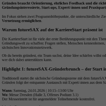
Gründen braucht Orientierung, ehrliches Feedback und die rich
Gründungsinteressierte, Start-ups, Expert/-innen und Praxisp
Im Fokus stehen zwei Programmhöhepunkte, die unterschiedliche Zie
Vernetzung ermöglichen
.
Warum futureSAX auf der KarriereStart präsent ist
Die KarriereStart ist für viele der erste Berührungspunkt mit den Th
Gründungswelt zu schaffen: Fragen stellen, Menschen kennenlernen, U
sächsischen Innovationsnetzwerk.
Ob du bereits gründest, ein Team suchst, deine Idee schärfen willst 
wer dich dabei unterstützen kann.
Highlight 1: futureSAX-Gründerbrunch – der Start 
Traditionell startet die sächsische Gründungsszene mit dem futureS
Gründen folgt der entspannte Austausch mit Expert/-innen aus dem 
Wann
: Samstag, 24.01.2026 | 10:15–13:00 Uhr
Wo
: Messe Dresden (Halle 3, Offenes Podium 3.1)
Der Messeeintritt ist für angemeldete Teilnehmende kostenfrei.