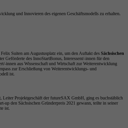
cklung und Innovieren des eigenen Geschäftsmodells zu erhalten.
 Felix Suiten am Augustusplatz ein, um den Auftakt des
Sächsischen
r Geförderte des InnoStartBonus, Interessent/-innen für den
rt/-innen aus Wissenschaft und Wirtschaft zur Weiterentwicklung
Kompass zur Erschließung von Weiterentwicklungs- und
ell ist.
t
, Leiter Projektgeschäft der futureSAX GmbH, ging es buchstäblich
art-up den Sächsischen Gründerpreis 2021 gewann, teilte in seiner
e ist.