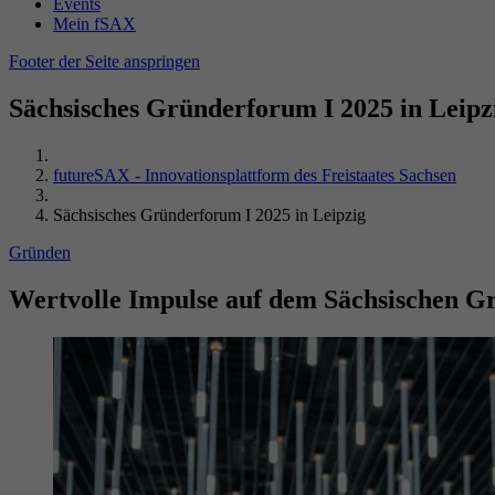
Events
Mein fSAX
Footer der Seite anspringen
Sächsisches Gründerforum I 2025 in Leipz
futureSAX - Innovationsplattform des Freistaates Sachsen
Sächsisches Gründerforum I 2025 in Leipzig
Gründen
Wertvolle Impulse auf dem Sächsischen Gr