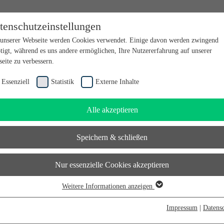
tenschutzeinstellungen
en bei futureSAX - der Innovationsplattform des Freistaates Sachsen.
unserer Webseite werden Cookies verwendet. Einige davon werden zwingend
tigt, während es uns andere ermöglichen, Ihre Nutzererfahrung auf unserer
eite zu verbessern.
Essenziell
Statistik
Externe Inhalte
Alle akzeptieren
Speichern & schließen
Nur essenzielle Cookies akzeptieren
Weitere Informationen anzeigen
senziell
senzielle Cookies werden für grundlegende Funktionen der Webseite benötigt.
Impressum
|
Datens
durch ist gewährleistet, dass die Webseite einwandfrei funktioniert.