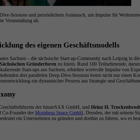
ive-Sessions und persönlichem Austausch, um Impulse für Weiterentwi
ie Veranstaltung ab.
cklung des eigenen Geschäftsmodells
ates Sachsen – die sächsische Start-up-Community nach Leipzig in die
Sächsischen Gründerforen
zu feiern. Rund 100 Teilnehmende, darunte
lierende Start-ups aus Sachsen, erhielten wertvolle Impulse von Expe
ließenden drei parallelen Deep-Dive-Sessions boten nicht nur einen 
ensentwicklung ein dynamischer Prozess aus Strategie und Geschäftsmod
axony
 Geschäftsführerin der futureSAX GmbH, und
Heinz H. Truckenbrod
d Co-Founder der
Morpheus Space GmbH
, Dresden, der mit seinem St
bedeutet ein Unternehmen zu gründen und dorthin zu führen, wo es heut