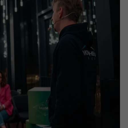
Name
YSC
Anbieter
YouTube (Google)
Laufzeit
Sitzungsende
Registriert eine eindeutige ID, um Statistiken der Videos
Zweck
von YouTube, die der Benutzer gesehen hat, zu behalten.