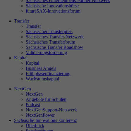
Sächsisches Unternehmens-Partner-Netzwerk
Sächsische Innovationsbörse
futureSAX-Innovationsforum
Transfer
St
Transfer
Di
Sächsischer Transferpreis
Sächsisches Transfer-Netzwerk
sa
Sächsisches Transferforum
Se
Sächsische Transfer Roadshow
ve
Validierungsförderung
Le
Kapital
un
Kapital
Business Angels
Frühphasenfinanzierung
Wachstumskapital
NextGen
Ex
NextGen
Wi
Angebote für Schulen
In
Podcast
NextGenSupport-Netzwerk
NextGenPower
Sächsische Innovations-konferenz
Überblick
Speaker*innen