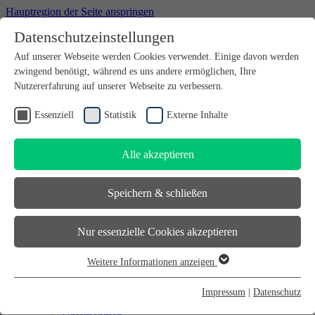
Hauptregion der Seite anspringen
Datenschutzeinstellungen
Willkommen bei futureSAX - der Innovationsplattform des
Auf unserer Webseite werden Cookies verwendet. Einige davon werden
Freistaates Sachsen.
zwingend benötigt, während es uns andere ermöglichen, Ihre
Suchfeld
suchen
Nutzererfahrung auf unserer Webseite zu verbessern.
DE
Essenziell
Statistik
Externe Inhalte
EN
Alle akzeptieren
Suchfeld
suchen
DE
Speichern & schließen
EN
Gründen
Nur essenzielle Cookies akzeptieren
Gründen
Sächsischer Gründerpreis
Weitere Informationen anzeigen
Sächsisches Start-up-Partner-Netzwerk
Essenziell
Sächsisches Gründerforum
Essenzielle Cookies werden für grundlegende Funktionen der
InnoStartBonus
Impressum
|
Datenschutz
Unternehmen
Webseite benötigt. Dadurch ist gewährleistet, dass die Webseite