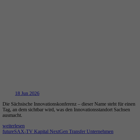
Datenschutzeinstellungen der Nutzer auf der
Zweck
Youtube-Plattform zu verfolgen und zu
erweitern.
Name
YSC
Anbieter
YouTube (Google)
Laufzeit
Sitzungsende
Registriert eine eindeutige ID, um Statistiken
Zweck
der Videos von YouTube, die der Benutzer
18
Jun 2026
gesehen hat, zu behalten.
Die Sächsische Innovationskonferenz – dieser Name steht für einen
Tag, an dem sichtbar wird, was den Innovationsstandort Sachsen
ausmacht.
weiterlesen
futureSAX-TV
Kapital
NextGen
Transfer
Unternehmen