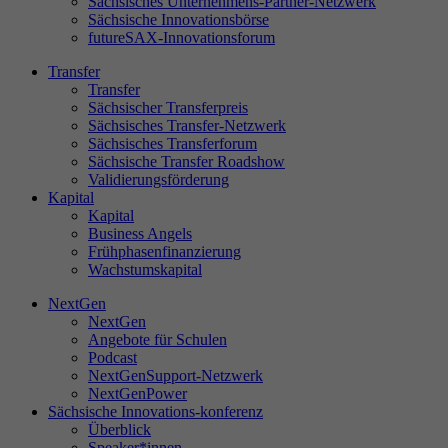
Sächsisches Unternehmens-Partner-Netzwerk
Sächsische Innovationsbörse
futureSAX-Innovationsforum
Transfer
St
Transfer
Di
Sächsischer Transferpreis
Sächsisches Transfer-Netzwerk
sa
Sächsisches Transferforum
Se
Sächsische Transfer Roadshow
ve
Validierungsförderung
Le
Kapital
un
Kapital
Business Angels
Frühphasenfinanzierung
Wachstumskapital
NextGen
Ex
NextGen
Wi
Angebote für Schulen
In
Podcast
NextGenSupport-Netzwerk
NextGenPower
Sächsische Innovations-konferenz
Überblick
Speaker*innen