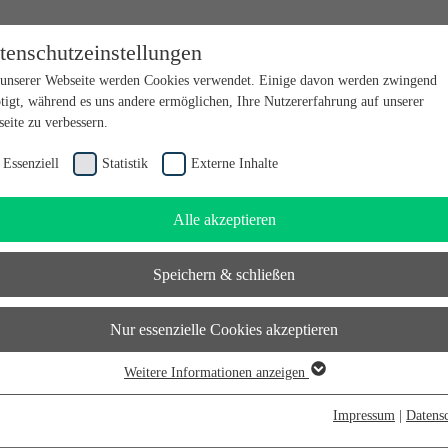
tenschutzeinstellungen
en bei futureSAX - der Innovationsplattform des Freistaates Sachsen.
unserer Webseite werden Cookies verwendet. Einige davon werden zwingend
tigt, während es uns andere ermöglichen, Ihre Nutzererfahrung auf unserer
eite zu verbessern.
Essenziell
Statistik
Externe Inhalte
Alle akzeptieren
Speichern & schließen
Nur essenzielle Cookies akzeptieren
Weitere Informationen anzeigen
senziell
senzielle Cookies werden für grundlegende Funktionen der Webseite benötigt.
Impressum
|
Datens
durch ist gewährleistet, dass die Webseite einwandfrei funktioniert.