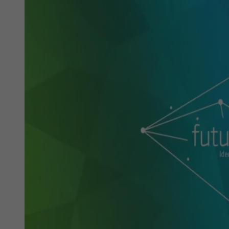
Datenschutzeinstellungen der Nutzer auf der
Zweck
Youtube-Plattform zu verfolgen und zu
erweitern.
Name
YSC
Anbieter
YouTube (Google)
Laufzeit
Sitzungsende
Registriert eine eindeutige ID, um Statistiken
Zweck
der Videos von YouTube, die der Benutzer
gesehen hat, zu behalten.