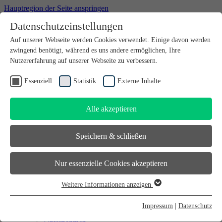
Hauptregion der Seite anspringen
Datenschutzeinstellungen
Willkommen bei futureSAX - der Innovationsplattform des
Auf unserer Webseite werden Cookies verwendet. Einige davon werden
Freistaates Sachsen.
zwingend benötigt, während es uns andere ermöglichen, Ihre
Suchfeld
suchen
Nutzererfahrung auf unserer Webseite zu verbessern.
DE
Essenziell
Statistik
Externe Inhalte
EN
Alle akzeptieren
Suchfeld
suchen
DE
Speichern & schließen
EN
Gründen
Nur essenzielle Cookies akzeptieren
Gründen
Sächsischer Gründerpreis
Weitere Informationen anzeigen
Sächsisches Start-up-Partner-Netzwerk
Essenziell
Sächsisches Gründerforum
Essenzielle Cookies werden für grundlegende Funktionen der
InnoStartBonus
Impressum
|
Datenschutz
Unternehmen
Webseite benötigt. Dadurch ist gewährleistet, dass die Webseite