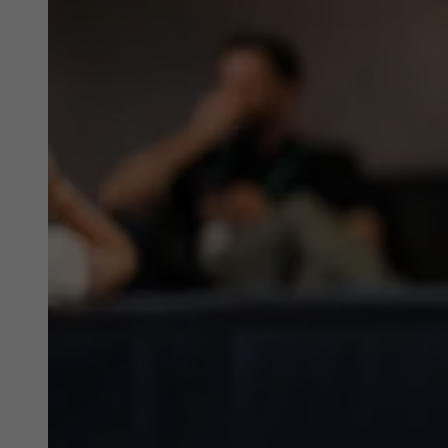
Datenschutzeinstellungen der Nutzer auf der
Zweck
Youtube-Plattform zu verfolgen und zu
erweitern.
Name
YSC
Anbieter
YouTube (Google)
Laufzeit
Sitzungsende
Registriert eine eindeutige ID, um Statistiken
Zweck
der Videos von YouTube, die der Benutzer
gesehen hat, zu behalten.