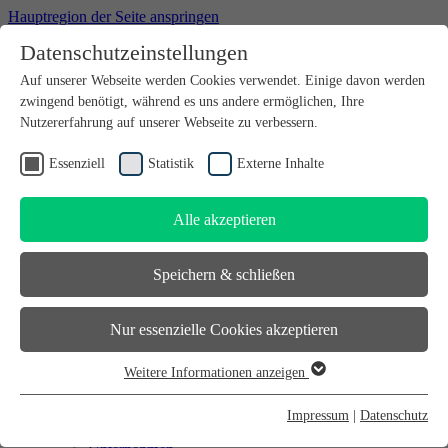
Hauptregion der Seite anspringen
Datenschutzeinstellungen
Willkommen bei futureSAX - der Innovationsplattform des
Auf unserer Webseite werden Cookies verwendet. Einige davon werden
Freistaates Sachsen.
zwingend benötigt, während es uns andere ermöglichen, Ihre
Suchfeld
suchen
Nutzererfahrung auf unserer Webseite zu verbessern.
DE
Essenziell
Statistik
Externe Inhalte
EN
Alle akzeptieren
Suchfeld
suchen
DE
Speichern & schließen
EN
Gründen
Nur essenzielle Cookies akzeptieren
Gründen
Sächsischer Gründerpreis
Weitere Informationen anzeigen
Sächsisches Start-up-Partner-Netzwerk
Essenziell
Sächsisches Gründerforum
Essenzielle Cookies werden für grundlegende Funktionen der
InnoStartBonus
Impressum
|
Datenschutz
Unternehmen
Webseite benötigt. Dadurch ist gewährleistet, dass die Webseite