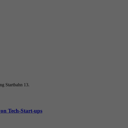
Name
YSC
Anbieter
YouTube (Google)
Laufzeit
Sitzungsende
Registriert eine eindeutige ID, um Statistiken der Videos
Zweck
von YouTube, die der Benutzer gesehen hat, zu behalten.
ng Startbahn 13.
on Tech-Start-ups