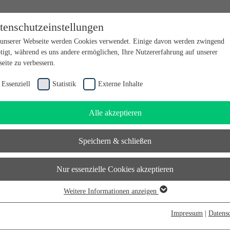
tenschutzeinstellungen
en bei futureSAX - der Innovationsplattform des Freistaates Sachsen.
unserer Webseite werden Cookies verwendet. Einige davon werden zwingend
tigt, während es uns andere ermöglichen, Ihre Nutzererfahrung auf unserer
eite zu verbessern.
Essenziell
Statistik
Externe Inhalte
Alle akzeptieren
Speichern & schließen
Nur essenzielle Cookies akzeptieren
Weitere Informationen anzeigen
senziell
senzielle Cookies werden für grundlegende Funktionen der Webseite benötigt.
Impressum
|
Datens
durch ist gewährleistet, dass die Webseite einwandfrei funktioniert.