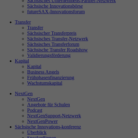
Sächsisches Unternehmens-Partner-Netzwerk
Sächsische Innovationsbörse
futureSAX-Innovationsforum
Transfer
St
Transfer
Di
Sächsischer Transferpreis
Sächsisches Transfer-Netzwerk
sa
Sächsisches Transferforum
Se
Sächsische Transfer Roadshow
ve
Validierungsförderung
Le
Kapital
un
Kapital
Business Angels
Frühphasenfinanzierung
Wachstumskapital
NextGen
Ex
NextGen
Wi
Angebote für Schulen
In
Podcast
NextGenSupport-Netzwerk
NextGenPower
Sächsische Innovations-konferenz
Überblick
Speaker*innen