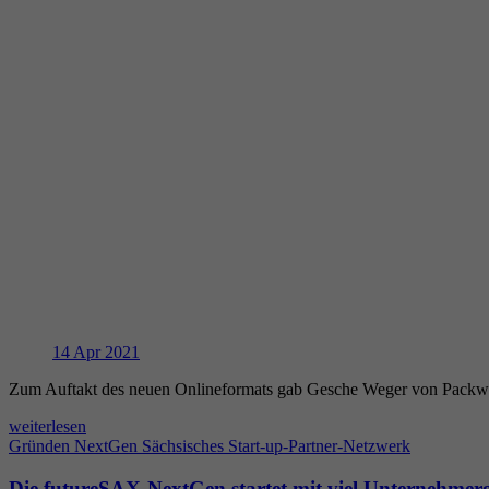
14
Apr 2021
Zum Auftakt des neuen Onlineformats gab Gesche Weger von Packwi
weiterlesen
Gründen
NextGen
Sächsisches Start-up-Partner-Netzwerk
Die futureSAX-NextGen startet mit viel Unternehmerg