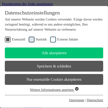
Hauptregion der Seite anspringen
Datenschutzeinstellungen
Willkommen bei futureSAX - der Innovationsplattform des
Auf unserer Webseite werden Cookies verwendet. Einige davon werden
Freistaates Sachsen.
zwingend benötigt, während es uns andere ermöglichen, Ihre
Suchfeld
suchen
Nutzererfahrung auf unserer Webseite zu verbessern.
DE
Essenziell
Statistik
Externe Inhalte
EN
Alle akzeptieren
Suchfeld
suchen
DE
Speichern & schließen
EN
Gründen
Nur essenzielle Cookies akzeptieren
Gründen
Sächsischer Gründerpreis
Weitere Informationen anzeigen
Sächsisches Start-up-Partner-Netzwerk
Essenziell
Sächsisches Gründerforum
Essenzielle Cookies werden für grundlegende Funktionen der
InnoStartBonus
Impressum
|
Datenschutz
Unternehmen
Webseite benötigt. Dadurch ist gewährleistet, dass die Webseite